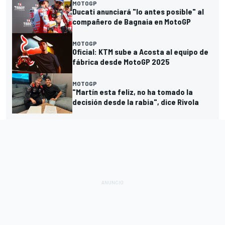
MOTOGP
Ducati anunciará "lo antes posible" al
compañero de Bagnaia en MotoGP
MOTOGP
Oficial: KTM sube a Acosta al equipo de
fábrica desde MotoGP 2025
MOTOGP
"Martín esta feliz, no ha tomado la
decisión desde la rabia", dice Rivola