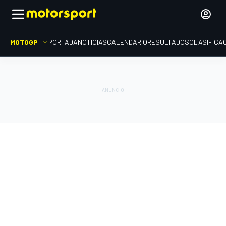
MOTOGP
PORTADA
NOTICIAS
CALENDARIO
RESULTADOS
CLASIFICA