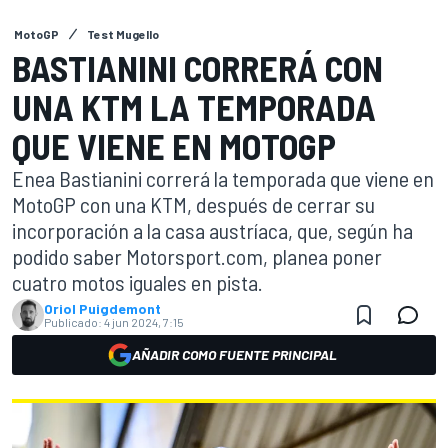
MotoGP
Test Mugello
BASTIANINI CORRERÁ CON
UNA KTM LA TEMPORADA
QUE VIENE EN MOTOGP
Enea Bastianini correrá la temporada que viene en
MotoGP con una KTM, después de cerrar su
incorporación a la casa austríaca, que, según ha
podido saber Motorsport.com, planea poner
cuatro motos iguales en pista.
Oriol Puigdemont
Publicado:
4 jun 2024, 7:15
AÑADIR COMO FUENTE PRINCIPAL