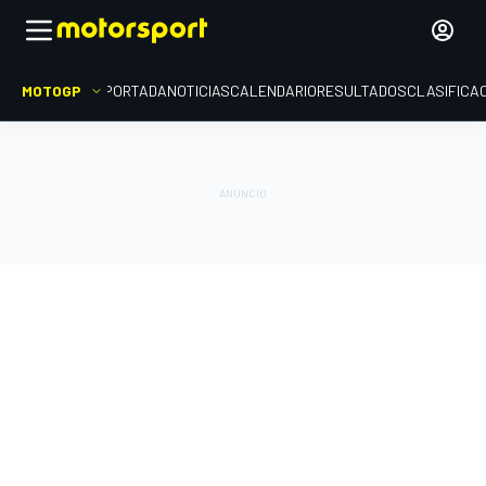
MOTOGP
PORTADA
NOTICIAS
CALENDARIO
RESULTADOS
CLASIFICA