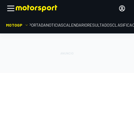
MOTOGP
PORTADA
NOTICIAS
CALENDARIO
RESULTADOS
CLASIFICA