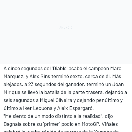
A cinco segundos del 'Diablo' acabó el campeón
Marc
Márquez
, y
Alex Rins
terminó sexto, cerca de él. Más
alejados, a 23 segundos del ganador, terminó un
Joan
Mir
que se llevó la batalla de la parte trasera, dejando a
seis segundos a
Miguel Oliveira
y dejando penúltimo y
último a
Iker Lecuona
y
Aleix Espargaró
.
"Me siento de un modo distinto a la realidad", dijo
Bagnaia sobre su 'primer' podio en MotoGP. Viñales
celebró la vuelta rápida de carrera de la Yamaha de