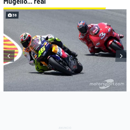
Mugello... real
36