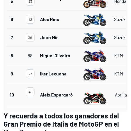
5
Honda
93
6
Alex Rins
Suzuki
42
7
Joan Mir
Suzuki
36
8
88
Miguel Oliveira
KTM
9
Iker Lecuona
KTM
27
41
10
Aleix Espargaró
Aprilia
Y recuerda a todos los ganadores del
Gran Premio de Italia de MotoGP en el