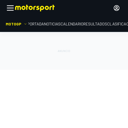
MOTOGP
PORTADA
NOTICIAS
CALENDARIO
RESULTADOS
CLASIFICA