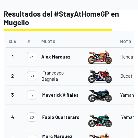
Resultados del #StayAtHomeGP en
Mugello​
CLA
#
PILOTO
MOTO
1
Alex
Marquez
Honda
73
Francesco
2
Ducati
21
Bagnaia
3
Maverick Viñales
Yamaha
12
4
Fabio Quartararo
Yamaha
20
Marc Marquez