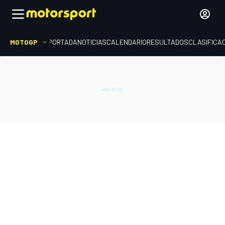
MOTOGP
PORTADA
NOTICIAS
CALENDARIO
RESULTADOS
CLASIFICA