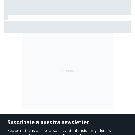
Alex Márquez: "Estoy cabreado porque he perdido el podio
por un error estúpido"
Suscríbete a nuestra newsletter
Recibe noticias de motorsport, actualizaciones y ofertas