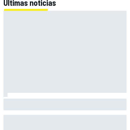
Últimas noticias
Así vivimos la carrera sprint de MotoGP en Silverstone con
Live Timing