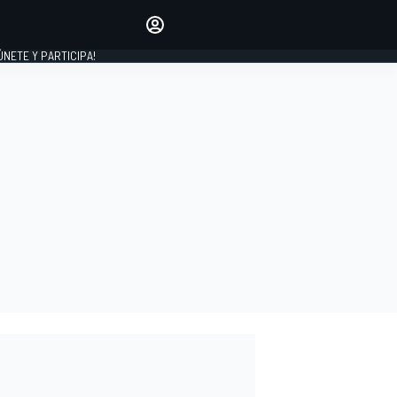
Haz que tu voz se escuche
comentando los artículos
 ÚNETE Y PARTICIPA!
INICIAR SESIÓN
EDICIÓN
ESPAÑA