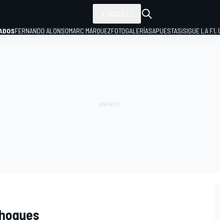
TODOS
ADOS
FERNANDO ALONSO
MARC MÁRQUEZ
FOTOGALERÍAS
APUESTAS
¡SIGUE LA F1,
P
choques