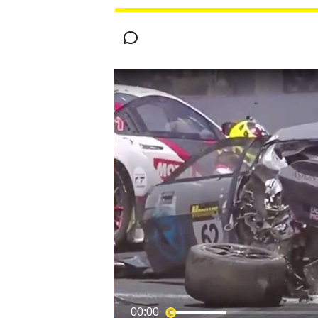
INDYCAR
WRC
WEC
FÓRMULA E
00:00