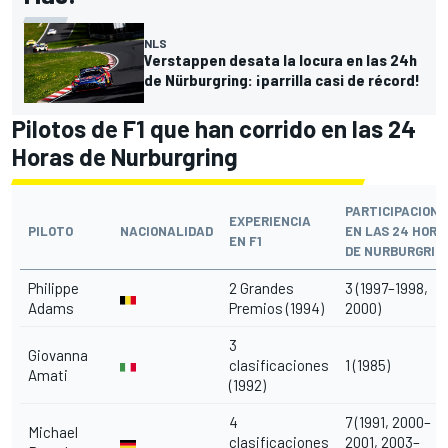
NLS
Verstappen desata la locura en las 24h
de Nürburgring: ¡parrilla casi de récord!
Pilotos de F1 que han corrido en las 24
Horas de Nurburgring
PARTICIPACIONE
EXPERIENCIA
PILOTO
NACIONALIDAD
EN LAS 24 HORA
EN F1
DE NURBURGRIN
Philippe
2 Grandes
3 (1997–1998,
Adams
Premios (1994)
2000)
3
Giovanna
clasificaciones
1 (1985)
Amati
(1992)
4
7 (1991, 2000–
Michael
clasificaciones
2001, 2003–