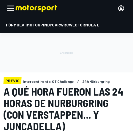
FÓRMULA 1
MOTOGP
INDYCAR
WRC
WEC
FÓRMULA E
PREVIO
Intercontinental GT Challenge
24h Nürburgring
A QUÉ HORA FUERON LAS 24
HORAS DE NURBURGRING
(CON VERSTAPPEN... Y
JUNCADELLA)