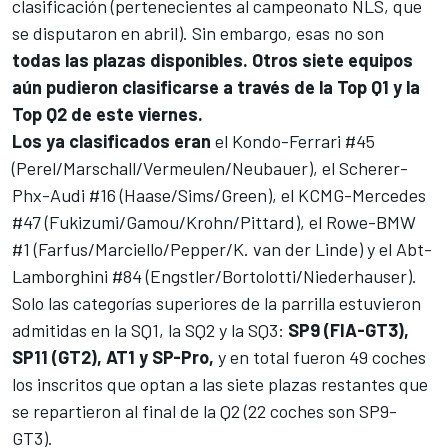
clasificación (pertenecientes al campeonato NLS, que
se disputaron en abril). Sin embargo, esas no son
todas las plazas disponibles. Otros siete equipos
aún pudieron clasificarse a través de la Top Q1 y la
Top Q2 de este viernes.
Los ya clasificados eran
el Kondo-Ferrari #45
(Perel/Marschall/Vermeulen/Neubauer), el Scherer-
Phx-Audi #16 (Haase/Sims/Green), el KCMG-Mercedes
#47 (Fukizumi/Gamou/Krohn/Pittard), el Rowe-BMW
#1 (Farfus/Marciello/Pepper/K. van der Linde) y el Abt-
Lamborghini #84 (Engstler/Bortolotti/Niederhauser).
Solo las categorías superiores de la parrilla estuvieron
admitidas en la SQ1, la SQ2 y la SQ3:
SP9 (FIA-GT3),
SP11 (GT2), AT1 y SP-Pro,
y en total fueron
49 coches
los inscritos que optan a las siete plazas restantes que
se repartieron al final de la Q2 (22 coches son SP9-
GT3).