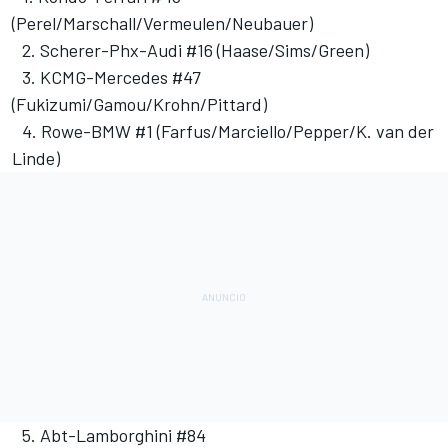
(Perel/Marschall/Vermeulen/Neubauer)
2.⁠ ⁠Scherer-Phx-Audi #16 (Haase/Sims/Green)
3.⁠ ⁠KCMG-Mercedes #47
(Fukizumi/Gamou/Krohn/Pittard)
4.⁠ ⁠Rowe-BMW #1 (Farfus/Marciello/Pepper/K. van der
Linde)
5.⁠ ⁠Abt-Lamborghini #84