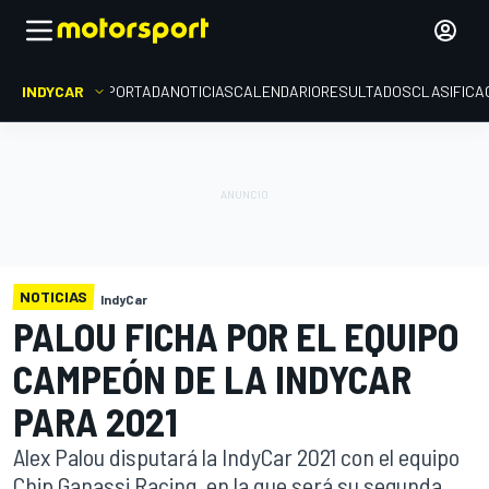
INDYCAR
PORTADA
NOTICIAS
CALENDARIO
RESULTADOS
CLASIFICA
NOTICIAS
IndyCar
PALOU FICHA POR EL EQUIPO
CAMPEÓN DE LA INDYCAR
PARA 2021
Alex Palou disputará la IndyCar 2021 con el equipo
Chip Ganassi Racing, en la que será su segunda