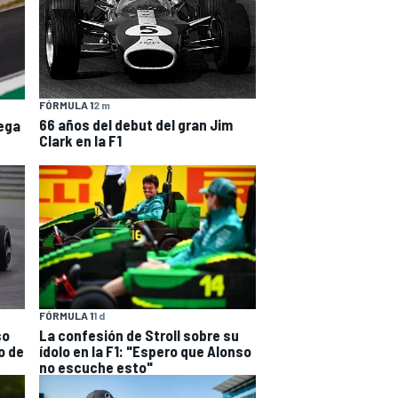
FÓRMULA 1
2 m
66 años del debut del gran Jim
ega
Clark en la F1
FÓRMULA 1
1 d
so
La confesión de Stroll sobre su
o de
ídolo en la F1: "Espero que Alonso
no escuche esto"