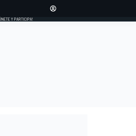
Haz que tu voz se escuche
comentando los artículos
 ÚNETE Y PARTICIPA!
INICIAR SESIÓN
EDICIÓN
ESPAÑA