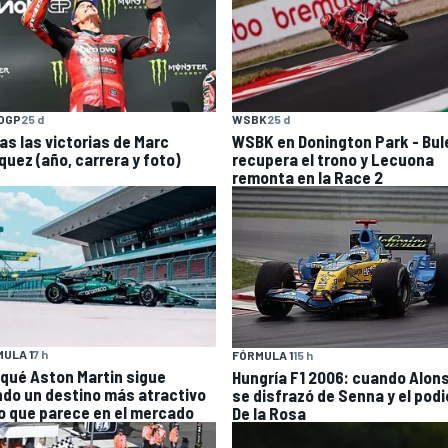
OGP
25 d
WSBK
25 d
as las victorias de Marc
WSBK en Donington Park - Bul
quez (año, carrera y foto)
recupera el trono y Lecuona
remonta en la Race 2
ULA 1
7 h
FÓRMULA 1
15 h
 qué Aston Martin sigue
Hungría F1 2006: cuando Alon
ndo un destino más atractivo
se disfrazó de Senna y el podi
lo que parece en el mercado
De la Rosa