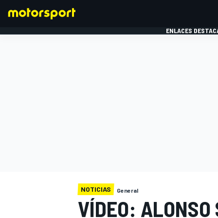
ENLACES DESTAC
FÓRMULA 1
MOTOG
NOTICIAS
General
VÍDEO: ALONSO 