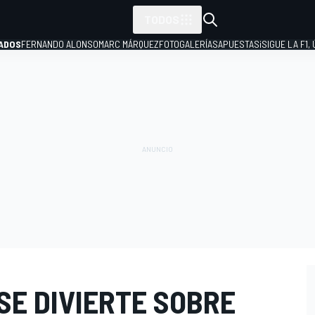
TODOS
ADOS
FERNANDO ALONSO
MARC MÁRQUEZ
FOTOGALERÍAS
APUESTAS
¡SIGUE LA F1,
P
SE DIVIERTE SOBRE