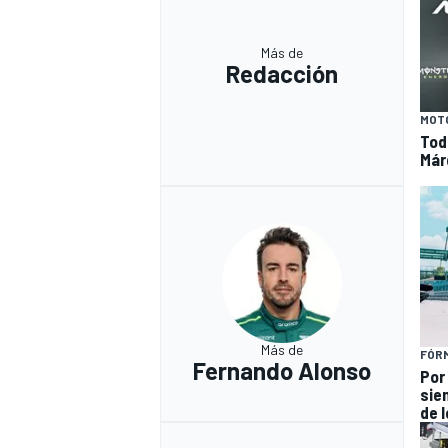
Más de
Redacción
MOT
Tod
Már
Más de
FÓRM
Fernando Alonso
Por
sie
de 