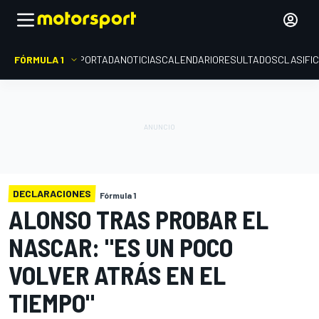
FÓRMULA 1
PORTADA
NOTICIAS
CALENDARIO
RESULTADOS
CLASIFI
DECLARACIONES
Fórmula 1
ALONSO TRAS PROBAR EL
NASCAR: "ES UN POCO
VOLVER ATRÁS EN EL
TIEMPO"