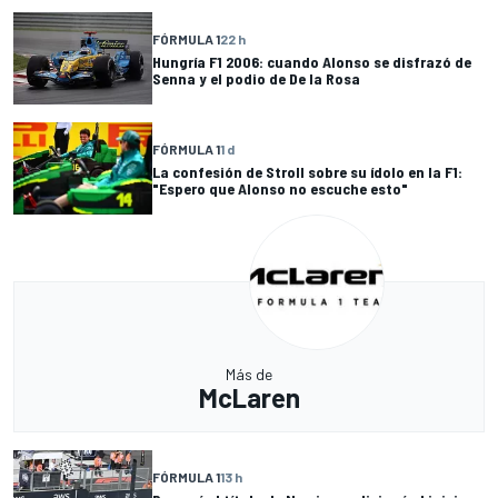
FÓRMULA 1
22 h
Hungría F1 2006: cuando Alonso se disfrazó de
Senna y el podio de De la Rosa
FÓRMULA 1
1 d
La confesión de Stroll sobre su ídolo en la F1:
"Espero que Alonso no escuche esto"
Más de
McLaren
FÓRMULA 1
13 h