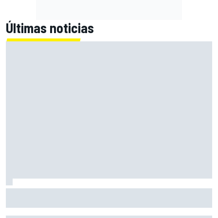
Últimas noticias
Marcus Ericsson seguirá con Andretti en la temporada
2027 de IndyCar