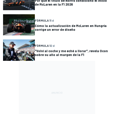
Por qué el título de Norris condicionó el inicio
de McLaren en la F1 2026
FÓRMULA 1
1 d
Cómo la actualización de McLaren en Hungría
corrige un error de diseño
FÓRMULA 1
2 d
"Volví al coche y me eché a llorar", revela Ocon
sobre su año al margen de la F1