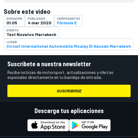
Sobre este vídeo
DURACIÓN
PUBLICADO
CAMPEONATOS
01:05
4 mar 2020
Fórmula E
EVENTO
Test Novatos Marrakech
LUGAR
Circuit International Automobile Moulay El Hassan Marrakesh
Suscríbete a nuestra newsletter
Recibe noticias de motorsport, actualizaciones y ofertas
especiales directamente en tu bandeja de entrada.
SUSCRIBIRSE
Descarga tus aplicaciones