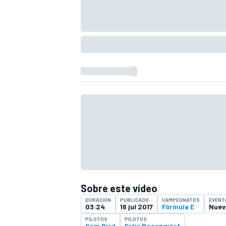
Sobre este vídeo
DURACIÓN
PUBLICADO
CAMPEONATOS
EVENT
03:24
16 jul 2017
Fórmula E
Nuev
PILOTOS
PILOTOS
Sam Bird
Felix Rosenqvist