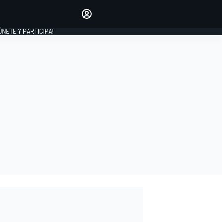
Haz que tu voz se escuche
comentando los artículos
 ÚNETE Y PARTICIPA!
INICIAR SESIÓN
EDICIÓN
ESPAÑA