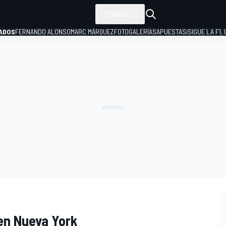
TODOS
ADOS
FERNANDO ALONSO
MARC MÁRQUEZ
FOTOGALERÍAS
APUESTAS
¡SIGUE LA F1,
P
 en Nueva York