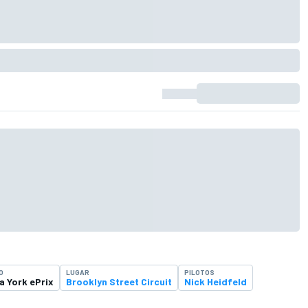
O
LUGAR
PILOTOS
a York ePrix
Brooklyn Street Circuit
Nick Heidfeld