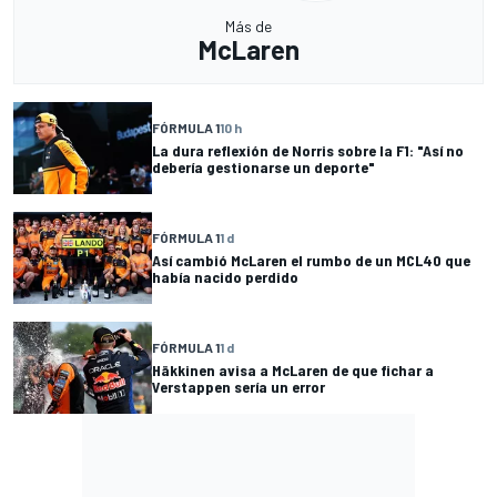
Más de
McLaren
FÓRMULA 1
10 h
La dura reflexión de Norris sobre la F1: "Así no
debería gestionarse un deporte"
FÓRMULA 1
1 d
Así cambió McLaren el rumbo de un MCL40 que
había nacido perdido
FÓRMULA 1
1 d
Häkkinen avisa a McLaren de que fichar a
Verstappen sería un error