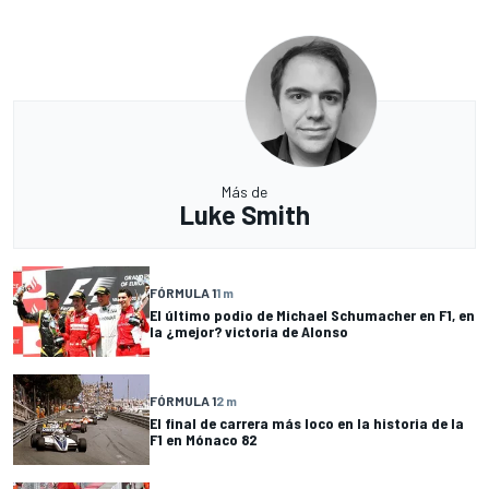
Más de
Luke Smith
FÓRMULA 1
1 m
El último podio de Michael Schumacher en F1, en
la ¿mejor? victoria de Alonso
FÓRMULA 1
2 m
El final de carrera más loco en la historia de la
F1 en Mónaco 82