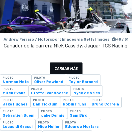
Andrew Ferraro / Motorsport Images via Getty Images
48 / 51
Ganador de la carrera Nick Cassidy, Jaguar TCS Racing
CARGAR MÁS
PILOTO
PILOTO
PILOTO
Norman Nato
Oliver Rowland
Taylor Barnard
PILOTO
PILOTO
PILOTO
Mitch Evans
Stoffel Vandoorne
Nyck de Vries
PILOTO
PILOTO
PILOTO
PILOTO
Jake Hughes
Dan Ticktum
Robin Frijns
Bruno Correia
PILOTO
PILOTO
PILOTO
Sebastien Buemi
Jake Dennis
Sam Bird
PILOTO
PILOTO
PILOTO
Lucas di Grassi
Nico Muller
Edoardo Mortara