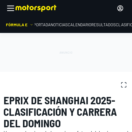
FÓRMULA E
PORTADA
NOTICIAS
CALENDARIO
RESULTADOS
CLASIFI
GALERÍAS DE FOTOS
Fórmula E
ePrix de Shanghái II
EPRIX DE SHANGHAI 2025-
CLASIFICACIÓN Y CARRERA
DEL DOMINGO