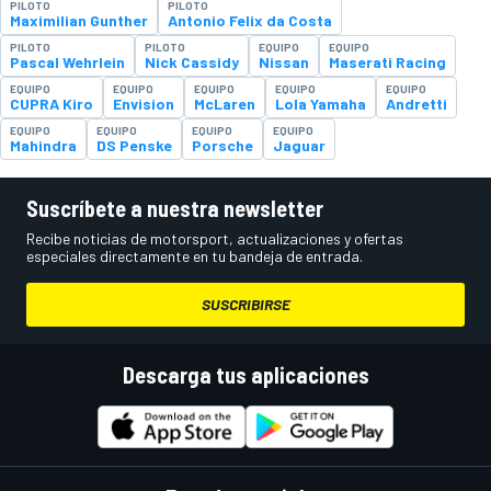
PILOTO
PILOTO
Maximilian Gunther
Antonio Felix da Costa
PILOTO
PILOTO
EQUIPO
EQUIPO
Pascal Wehrlein
Nick Cassidy
Nissan
Maserati Racing
EQUIPO
EQUIPO
EQUIPO
EQUIPO
EQUIPO
CUPRA Kiro
Envision
McLaren
Lola Yamaha
Andretti
EQUIPO
EQUIPO
EQUIPO
EQUIPO
Mahindra
DS Penske
Porsche
Jaguar
Suscríbete a nuestra newsletter
Recibe noticias de motorsport, actualizaciones y ofertas
especiales directamente en tu bandeja de entrada.
SUSCRIBIRSE
Descarga tus aplicaciones