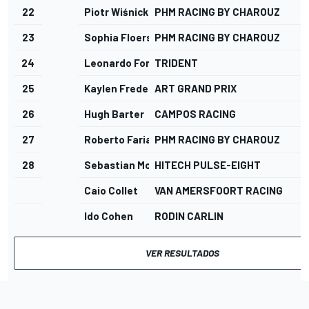
22
Piotr Wiśnicki
PHM RACING BY CHAROUZ
23
Sophia Floersch
PHM RACING BY CHAROUZ
24
Leonardo Fornaroli
TRIDENT
25
Kaylen Frederick
ART GRAND PRIX
26
Hugh Barter
CAMPOS RACING
1
27
Roberto Faria
PHM RACING BY CHAROUZ
1
28
Sebastian Montoya
HITECH PULSE-EIGHT
Caio Collet
VAN AMERSFOORT RACING
Ido Cohen
RODIN CARLIN
VER RESULTADOS