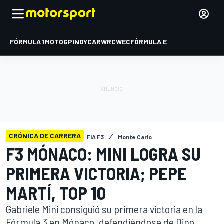
FÓRMULA 1
MOTOGP
INDYCAR
WRC
WEC
FÓRMULA E
CRÓNICA DE CARRERA
FIA F3
Monte Carlo
F3 MÓNACO: MINI LOGRA SU
PRIMERA VICTORIA; PEPE
MARTÍ, TOP 10
Gabriele Mini consiguió su primera victoria en la
Fórmula 3 en Mónaco, defendiéndose de Dino