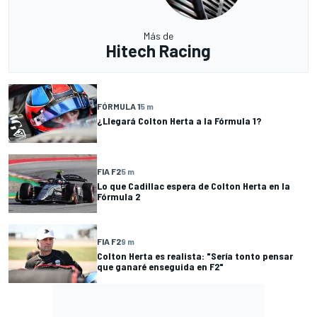
Más de
Hitech Racing
FÓRMULA 1
5 m
¿Llegará Colton Herta a la Fórmula 1?
FIA F2
5 m
Lo que Cadillac espera de Colton Herta en la
Fórmula 2
FIA F2
9 m
Colton Herta es realista: "Sería tonto pensar
que ganaré enseguida en F2"