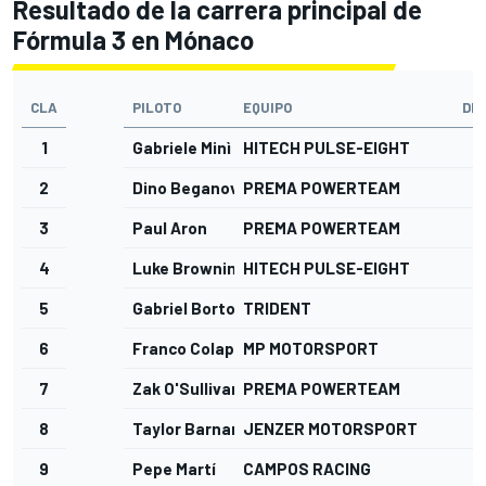
Resultado de la carrera principal de
Fórmula 3 en Mónaco
CLA
PILOTO
EQUIPO
DI
1
Gabriele Minì
HITECH PULSE-EIGHT
2
Dino Beganovic
PREMA POWERTEAM
3
Paul Aron
PREMA POWERTEAM
4
Luke Browning
HITECH PULSE-EIGHT
5
Gabriel Bortoleto
TRIDENT
6
Franco Colapinto
MP MOTORSPORT
7
Zak O'Sullivan
PREMA POWERTEAM
8
Taylor Barnard
JENZER MOTORSPORT
9
Pepe Martí
CAMPOS RACING