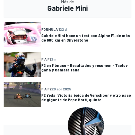
Más de
Gabriele Mini
FÓRMULA 1
22 d
Gabriele Mini hace un test con Alpine F1, de más
de 600 km en Silverstone
FIA F2
1 m
F2 en Mónaco - Resultados y resumen - Tsolov
gana y Cámara falla
FIA F2
20 abr 2025
F2 Yeda: Victoria épica de Verschoor y otro paso
de gigante de Pepe Martí, quinto