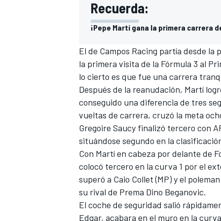
Recuerda:
¡Pepe Martí gana la primera carrera de
El de
Campos Racing
partía desde la p
la primera visita de la Fórmula 3 al P
lo cierto es que fue una carrera tran
Después de la reanudación, Martí log
conseguido una diferencia de tres s
vueltas de carrera, cruzó la meta och
Gregoire Saucy
finalizó tercero con A
situándose segundo en la clasificación
Con Martí en cabeza por delante de F
colocó tercero en la curva 1 por el ex
superó a
Caio Collet
(MP) y el polema
su rival de Prema Dino Beganovic.
El coche de seguridad salió rápidame
Edgar,
acabara en el muro en la curva