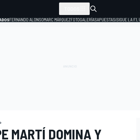
TODOS
ADOS
FERNANDO ALONSO
MARC MÁRQUEZ
FOTOGALERÍAS
APUESTAS
¡SIGUE LA F1,
P
o
E MARTÍ DOMINA Y