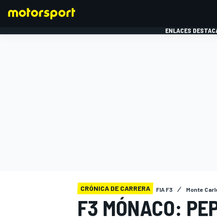
ENLACES DESTAC
FÓRMULA 1
MOTOG
CRÓNICA DE CARRERA
FIA F3
Monte Carl
F3 MÓNACO: PEP