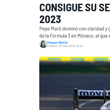
CONSIGUE SU S
INDYCAR
WRC
2023
Pepe Martí dominó con claridad y g
de la Fórmula 3 en Mónaco, el que
Megan White
Editado:
27 may 2023, 16:04
WEC
FÓRMULA E