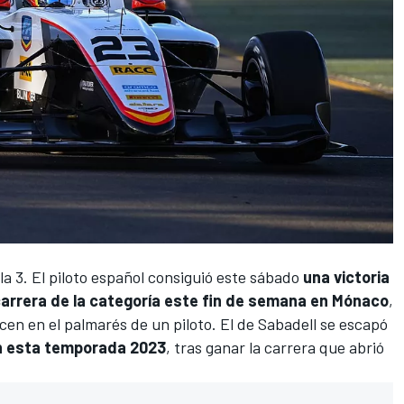
la 3
. El piloto español consiguió este sábado
una victoria
 carrera de la categoría este fin de semana en Mónaco
,
cen en el palmarés de un piloto. El de Sabadell se escapó
n esta temporada 2023
, tras ganar la carrera que abrió