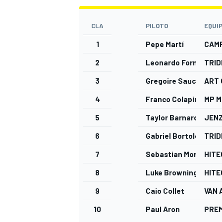
CLA
PILOTO
EQUI
1
Pepe Martí
CAM
2
Leonardo Fornaroli
TRID
3
Gregoire Saucy
ART 
4
Franco Colapinto
MP 
5
Taylor Barnard
JEN
6
Gabriel Bortoleto
TRID
7
Sebastian Montoya
HITE
8
Luke Browning
HITE
9
Caio Collet
VAN 
10
Paul Aron
PRE