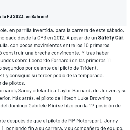
 la F3 2023, en Bahrein!
ole, en parrilla invertida, para la carrera de este sábado,
rincipado desde la GP3 en 2012. A pesar de un
Safety Car
,
quila, con pocos movimientos entre los 10 primeros.
ró construir una brecha convincente. Y tras haber
egundos sobre
Leonardo Fornaroli
en las primeras 11
o segundos por delante del piloto de
Trident
.
RT y consiguió su tercer podio de la temporada,
 de pilotos.
ornaroli, Saucy adelantó a
Taylor Barnard
, de Jenzer, y se
terior. Más atrás, el piloto de Hitech Luke Browning
n del domingo
Gabriele Mini
se hizo con la 11ª posición de
nte después de que el piloto de
MP Motorsport,
Jonny
 1, poniendo fin a su carrera, y su compañero de equipo,