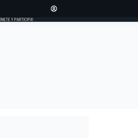
Haz que tu voz se escuche
comentando los artículos
 ÚNETE Y PARTICIPA!
INICIAR SESIÓN
EDICIÓN
ESPAÑA