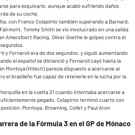
zarse para esquivarlo, aunque acabó sufriendo daños
erda de su coche.
lta, con
Franco Colapinto
también superando a Barnard,
a Fairmont.
Tommy Smith
se vio involucrado en una salida
an Amersfoort Racing
.
Oliver Goethe
le golpeó contra el
0 segundos.
artí y Fornaroli era de dos segundos, y siguió aumentando
ando el español se distanció y Fornaroli cayó hasta la
án Montoya (Hitech) parecía dispuesto a acercarse al
ro el brasileño fue capaz de retenerle en la lucha por la
horquilla en la vuelta 21 cuando intentaba acercarse a
o suficientemente pegado. Colapinto terminó cuarto con
 posición. Montoya, Browning, Collet y
Paul Aron
arrera de la Fórmula 3 en el GP de Mónaco