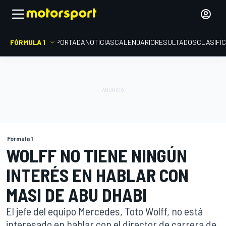
FÓRMULA 1
PORTADA
NOTICIAS
CALENDARIO
RESULTADOS
CLASIFI
Fórmula 1
WOLFF NO TIENE NINGÚN
INTERÉS EN HABLAR CON
MASI DE ABU DHABI
El jefe del equipo Mercedes, Toto Wolff, no está
interesado en hablar con el director de carrera de