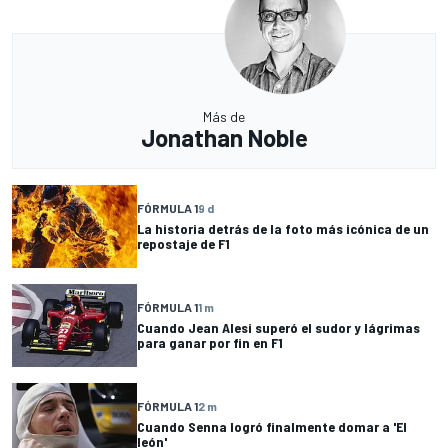
Más de
Jonathan Noble
FÓRMULA 1
9 d
La historia detrás de la foto más icónica de un
repostaje de F1
FÓRMULA 1
1 m
Cuando Jean Alesi superó el sudor y lágrimas
para ganar por fin en F1
FÓRMULA 1
2 m
Cuando Senna logró finalmente domar a 'El
león'