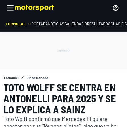
FÓRMULA 1
PORTADA
NOTICIAS
CALENDARIO
RESULTADOS
CLASIFI
Fórmula 1
GP de Canadá
TOTO WOLFF SE CENTRA EN
ANTONELLI PARA 2025 Y SE
LO EXPLICA A SAINZ
Toto Wolff confirmó que Mercedes F1 quiere
apostar por sus "jóvenes pilotos", algo que ya ha