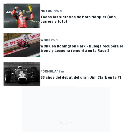
MOTOGP
25 d
Todas las victorias de Marc Márquez (año,
carrera y foto)
WSBK
25 d
WSBK en Donington Park - Bulega recupera el
trono y Lecuona remonta en la Race 2
FÓRMULA 1
2 m
66 años del debut del gran Jim Clark en la F1