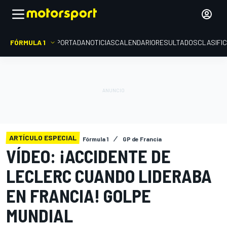
FÓRMULA 1
PORTADA
NOTICIAS
CALENDARIO
RESULTADOS
CLASIFI
ARTÍCULO ESPECIAL
Fórmula 1
GP de Francia
VÍDEO: ¡ACCIDENTE DE
LECLERC CUANDO LIDERABA
EN FRANCIA! GOLPE
MUNDIAL