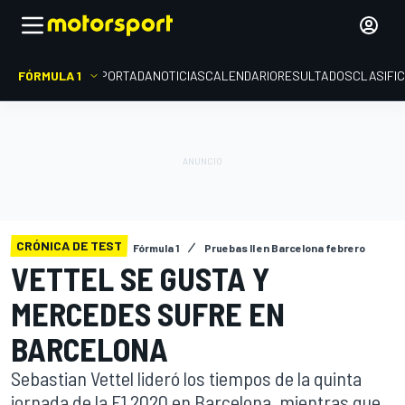
FÓRMULA 1
PORTADA
NOTICIAS
CALENDARIO
RESULTADOS
CLASIFI
CRÓNICA DE TEST
Fórmula 1
Pruebas II en Barcelona febrero
VETTEL SE GUSTA Y
MERCEDES SUFRE EN
BARCELONA
Sebastian Vettel lideró los tiempos de la quinta
jornada de la F1 2020 en Barcelona, mientras que