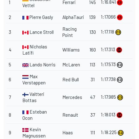
1:16.841
1
Ferrari
145
Vettel
1:17.066
2
Pierre Gasly
AlphaTauri
139
Racing
1:17.118
3
Lance Stroll
130
Point
Nicholas
1:17.313
4
Williams
160
Latifi
1:17.573
5
Lando Norris
McLaren
113
Max
1:17.738
6
Red Bull
31
Verstappen
Valtteri
1:17.985
7
Mercedes
47
Bottas
Esteban
1:18.013
8
Renault
37
Ocon
Kevin
1:18.225
9
Haas
111
Magnussen