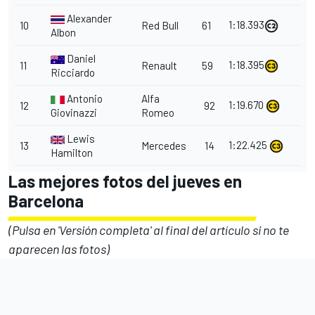
Alexander
1:18.393
10
Red Bull
61
Albon
Daniel
1:18.395
11
Renault
59
Ricciardo
Antonio
Alfa
1:19.670
12
92
Giovinazzi
Romeo
Lewis
1:22.425
13
Mercedes
14
Hamilton
Las mejores fotos del jueves en
Barcelona
(Pulsa en 'Versión completa' al final del artículo si no te
aparecen las fotos)