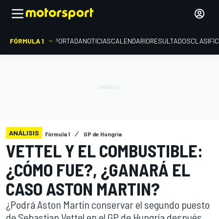
FÓRMULA 1
PORTADA
NOTICIAS
CALENDARIO
RESULTADOS
CLASIFI
ANÁLISIS
Fórmula 1
GP de Hungría
VETTEL Y EL COMBUSTIBLE:
¿CÓMO FUE?, ¿GANARÁ EL
CASO ASTON MARTIN?
¿Podrá Aston Martin conservar el segundo puesto
de Sebastian Vettel en el GP de Hungría después