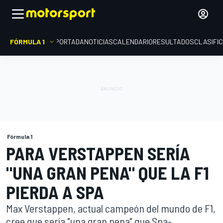
FÓRMULA 1
PORTADA
NOTICIAS
CALENDARIO
RESULTADOS
CLASIFI
Fórmula 1
PARA VERSTAPPEN SERÍA
"UNA GRAN PENA" QUE LA F1
PIERDA A SPA
Max Verstappen, actual campeón del mundo de F1,
cree que sería "una gran pena" que Spa-