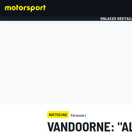
ENLACES DESTAC
FÓRMULA 1
MOTOG
NOTICIAS
Fórmula 1
VANDOORNE: "A