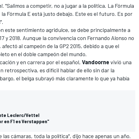
l
. "Salimos a competir, no a jugar a la política. La
Fórmula
 la Fórmula E está justo debajo. Este es el futuro. Es por
".
n este sentimiento agridulce, se debe principalmente a
7 y 2018. Aunque la convivencia con
Fernando Alonso
no
 afectó al campeón de la GP2 2015, debido a que el
leto en el doble campeón del mundo.
ación y en carrera por el español,
Vandoorne
vivió una
retrospectiva, es difícil hablar de ello sin dar la
bargo, el belga subrayó más claramente lo que ya había
nte Leclerc/Vettel
or en F1 es Verstappen"
 las cámaras, toda la política", dijo hace apenas un año.