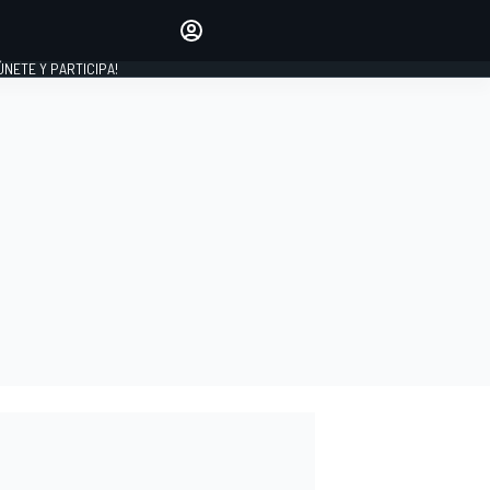
Haz que tu voz se escuche
comentando los artículos
 ÚNETE Y PARTICIPA!
INICIAR SESIÓN
EDICIÓN
ESPAÑA