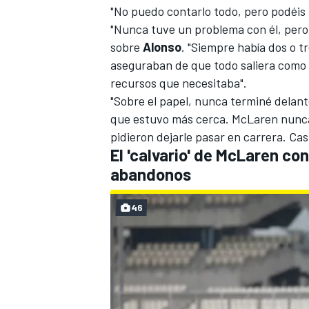
"No puedo contarlo todo, pero podéis 
"Nunca tuve un problema con él, pero
sobre
Alonso
. "Siempre había dos o t
aseguraban de que todo saliera como Fe
recursos que necesitaba".
"Sobre el papel, nunca terminé delant
que estuvo más cerca. McLaren nunca 
pidieron dejarle pasar en carrera. Cas
El 'calvario' de McLaren co
abandonos
MÁS CATEGORÍAS
46