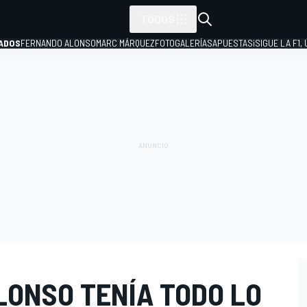
TODOS
ADOS
FERNANDO ALONSO
MARC MÁRQUEZ
FOTOGALERÍAS
APUESTAS
¡SIGUE LA F1,
P
LONSO TENÍA TODO LO