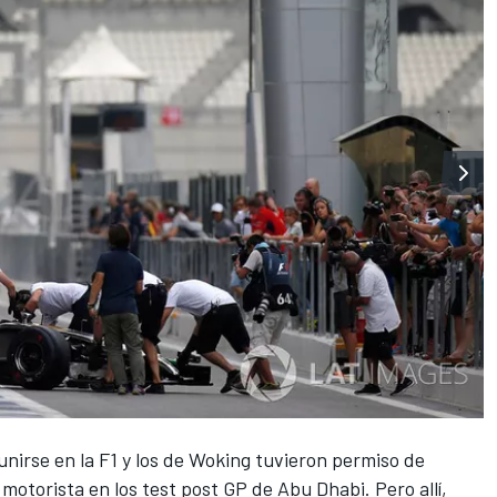
nirse en la F1 y los de Woking tuvieron permiso de
otorista en los test post GP de Abu Dhabi. Pero allí,