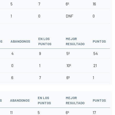
5
7
6º
16
1
0
DNF
0
EN LOS
MEJOR
OS
ABANDONOS
PUNTOS
PUNTOS
RESULTADO
4
9
5º
54
0
1
10º
21
6
7
6º
1
EN LOS
MEJOR
S
ABANDONOS
PUNTOS
PUNTOS
RESULTADO
11
5
6º
17