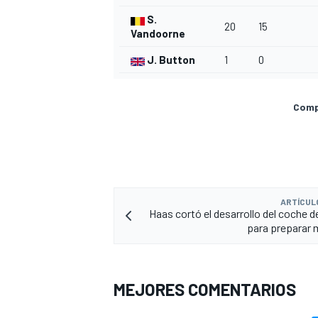
S.
20
15
Vandoorne
J. Button
1
0
Compa
ARTÍCUL
Haas cortó el desarrollo del coche d
para preparar 
MEJORES COMENTARIOS