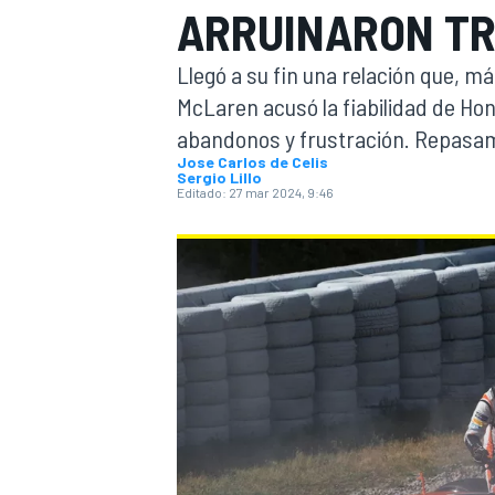
ARRUINARON TR
INDYCAR
WRC
Llegó a su fin una relación que, m
McLaren acusó la fiabilidad de Ho
abandonos y frustración. Repasa
Jose Carlos de Celis
Sergio Lillo
Editado:
27 mar 2024, 9:46
WEC
FÓRMULA E