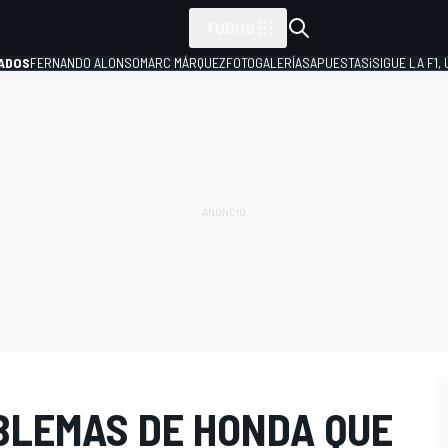
TODOS
ADOS
FERNANDO ALONSO
MARC MÁRQUEZ
FOTOGALERÍAS
APUESTAS
¡SIGUE LA F1,
P
BLEMAS DE HONDA QUE