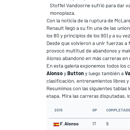
Stoffel Vandoorne sufrió para dar va
monoplaza.
Con la noticia de la
ruptura de McLare
Renault llegó a su fin una de las union
los 80
y principios de los 90) y a su v
Desde que volvieron a unir fuerzas a 
provocó multitud de abandonos y malo
Alonso abandonó en más carreras
en 
En esta galería exponemos todos los
Alonso
y
Button
y luego también a
V
MÁS CATEGORÍAS
clasificación, entrenamientos libres y 
Resumimos con las siguientes tablas l
etapa. Mira las carreras disputadas, l
2015
GP
COMPLETAD
F. Alonso
17
9