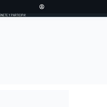
Haz que tu voz se escuche
comentando los artículos
 ÚNETE Y PARTICIPA!
INICIAR SESIÓN
EDICIÓN
ESPAÑA