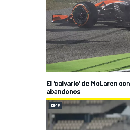
El 'calvario' de McLaren co
abandonos
46