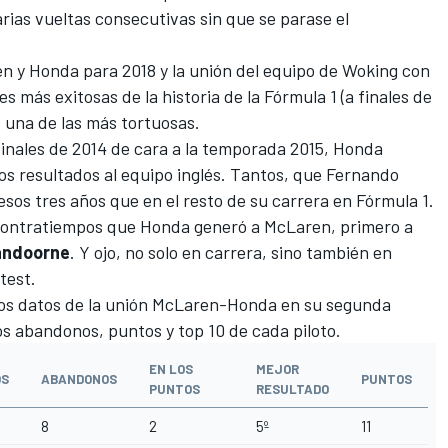
rias vueltas consecutivas sin que se parase el
n y Honda para 2018
y la unión del equipo de Woking con
es más exitosas de la historia de la Fórmula 1 (
a finales de
ez una de las más tortuosas.
finales de 2014 de cara a la temporada 2015, Honda
s resultados al equipo inglés. Tantos, que
Fernando
esos tres años que en el resto de su carrera en Fórmula 1.
 contratiempos que Honda generó a McLaren, primero a
andoorne
. Y ojo, no solo en carrera, sino también en
test.
os datos de la unión
McLaren-Honda
en su segunda
os abandonos, puntos y top 10 de cada piloto.
EN LOS
MEJOR
OS
ABANDONOS
PUNTOS
PUNTOS
RESULTADO
8
2
5º
11