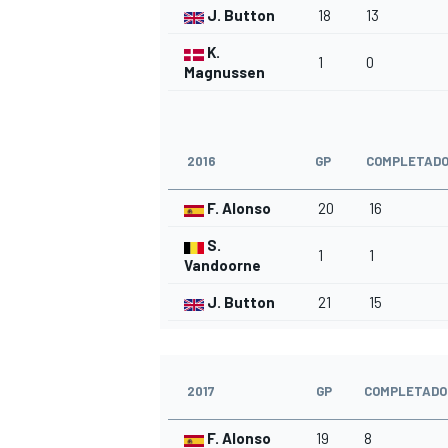
J. Button
18
13
K.
1
0
Magnussen
2016
GP
COMPLETAD
F. Alonso
20
16
S.
1
1
Vandoorne
J. Button
21
15
2017
GP
COMPLETADO
F. Alonso
19
8