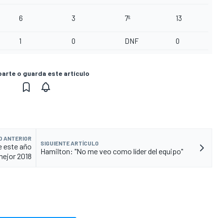
6
3
7º
13
1
0
DNF
0
rte o guarda este artículo
O ANTERIOR
SIGUIENTE ARTÍCULO
e este año
Hamilton: "No me veo como líder del equipo"
mejor 2018