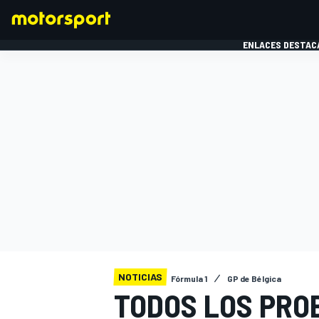
ENLACES DESTAC
FÓRMULA 1
MOTOG
NOTICIAS
Fórmula 1
GP de Bélgica
TODOS LOS PRO