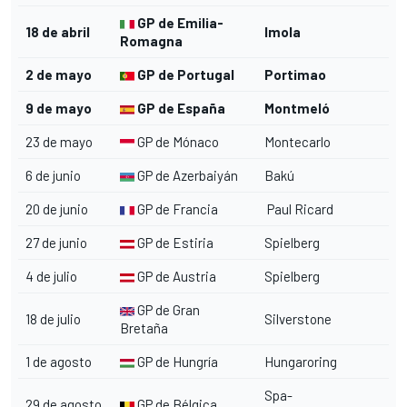
GP de Emilia-
18 de abril
Imola
Romagna
2 de mayo
GP de Portugal
Portimao
9 de mayo
GP de España
Montmeló
23 de mayo
GP de Mónaco
Montecarlo
6 de junio
GP de Azerbaiyán
Bakú
20 de junio
GP de Francia
Paul Ricard
27 de junio
GP de Estiria
Spielberg
4 de julio
GP de Austria
Spielberg
GP de Gran
18 de julio
Silverstone
Bretaña
1 de agosto
GP de Hungría
Hungaroring
Spa-
29 de agosto
GP de Bélgica