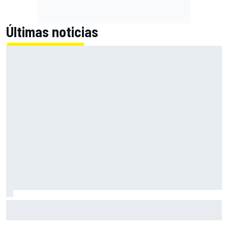
Últimas noticias
Bortoleto desafía a los críticos de la F1 2026: "Un piloto
debe adaptarse"