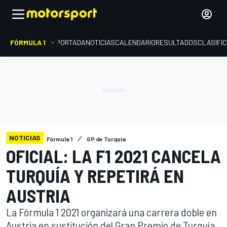
FÓRMULA 1
PORTADA
NOTICIAS
CALENDARIO
RESULTADOS
CLASIFI
NOTICIAS
Fórmula 1
GP de Turquía
OFICIAL: LA F1 2021 CANCELA
TURQUÍA Y REPETIRÁ EN
AUSTRIA
La Fórmula 1 2021 organizará una carrera doble en
Austria en sustitución del Gran Premio de Turquía,