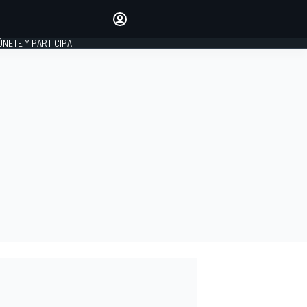
Haz que tu voz se escuche
comentando los artículos
 ÚNETE Y PARTICIPA!
INICIAR SESIÓN
EDICIÓN
ESPAÑA