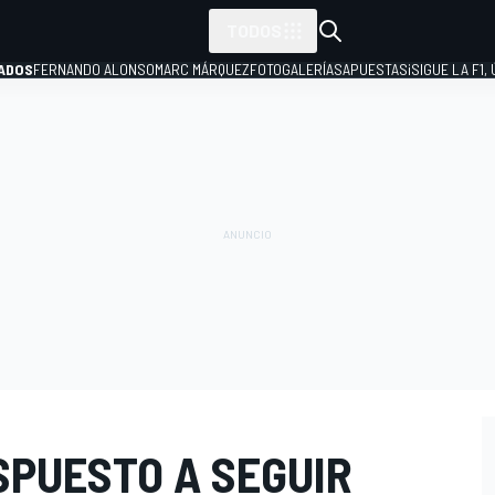
TODOS
ADOS
FERNANDO ALONSO
MARC MÁRQUEZ
FOTOGALERÍAS
APUESTAS
¡SIGUE LA F1,
P
SPUESTO A SEGUIR