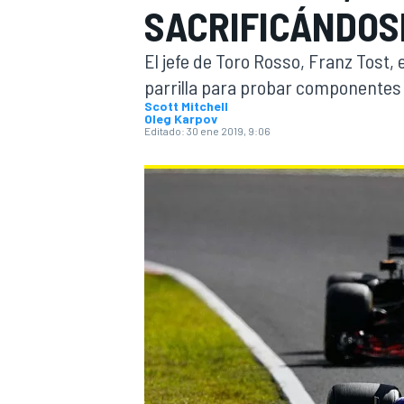
SACRIFICÁNDOSE
INDYCAR
WRC
El jefe de Toro Rosso, Franz Tost, 
parrilla para probar componentes 
Scott Mitchell
Oleg Karpov
Editado:
30 ene 2019, 9:06
WEC
FÓRMULA E