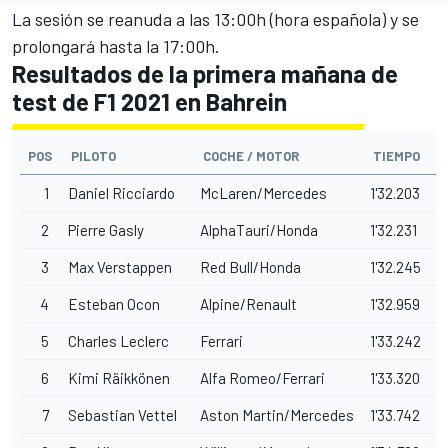
La sesión se reanuda a las 13:00h (hora española) y se
prolongará hasta la 17:00h.
Resultados de la primera mañana de
test de F1 2021 en Bahrein
POS
PILOTO
COCHE / MOTOR
TIEMPO
1
Daniel Ricciardo
McLaren/Mercedes
1'32.203
2
Pierre Gasly
AlphaTauri/Honda
1'32.231
0
3
Max Verstappen
Red Bull/Honda
1'32.245
0
4
Esteban Ocon
Alpine/Renault
1'32.959
0
5
Charles Leclerc
Ferrari
1'33.242
1
6
Kimi Räikkönen
Alfa Romeo/Ferrari
1'33.320
1
7
Sebastian Vettel
Aston Martin/Mercedes
1'33.742
1