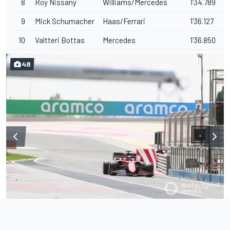
8
Roy Nissany
Williams/Mercedes
1'34.789
2
9
Mick Schumacher
Haas/Ferrari
1'36.127
3
10
Valtteri Bottas
Mercedes
1'36.850
4
48