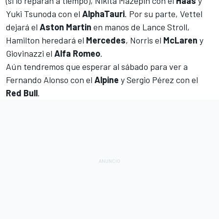
(si lo reparan a tiempo),
Nikita Mazepin
con el
Haas
y
Yuki Tsunoda
con el
AlphaTauri
. Por su parte,
Vettel
dejará el
Aston Martin
en manos de
Lance Stroll
,
Hamilton
heredará el
Mercedes
,
Norris
el
McLaren
y
Giovinazzi
el
Alfa Romeo
.
Aún tendremos que esperar al sábado para ver a
Fernando Alonso
con el
Alpine
y
Sergio Pérez
con el
Red Bull
.