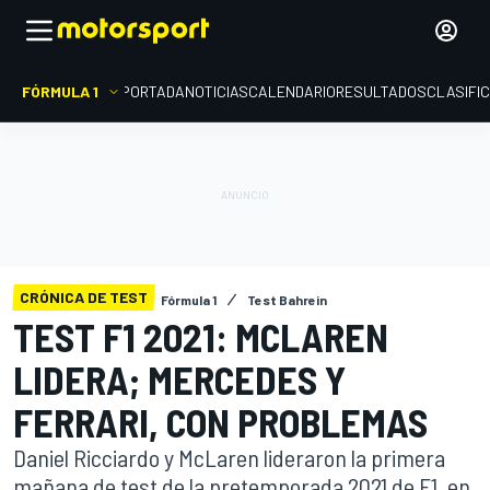
FÓRMULA 1
PORTADA
NOTICIAS
CALENDARIO
RESULTADOS
CLASIFI
CRÓNICA DE TEST
Fórmula 1
Test Bahrein
TEST F1 2021: MCLAREN
LIDERA; MERCEDES Y
FERRARI, CON PROBLEMAS
Daniel Ricciardo y McLaren lideraron la primera
mañana de test de la pretemporada 2021 de F1, en