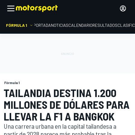
FÓRMULA 1
PORTADA
NOTICIAS
CALENDARIO
RESULTADOS
CLASIFI
Fórmula 1
TAILANDIA DESTINA 1.200
MILLONES DE DÓLARES PARA
LLEVAR LA F1 A BANGKOK
Una carrera urbana en la capital tailandesa a
partir de 2028 parece más probable tras la