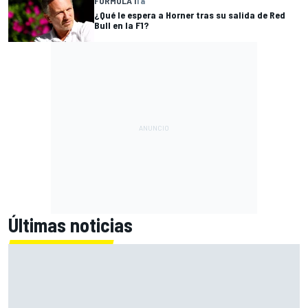
FÓRMULA 1
1 a
¿Qué le espera a Horner tras su salida de Red
Bull en la F1?
Últimas noticias