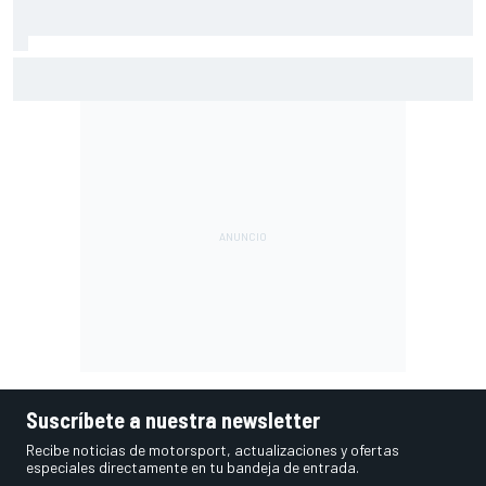
La reveladora anécdota de Colapinto sobre Briatore:
"Todos estaban contentos menos él"
Suscríbete a nuestra newsletter
Recibe noticias de motorsport, actualizaciones y ofertas
especiales directamente en tu bandeja de entrada.