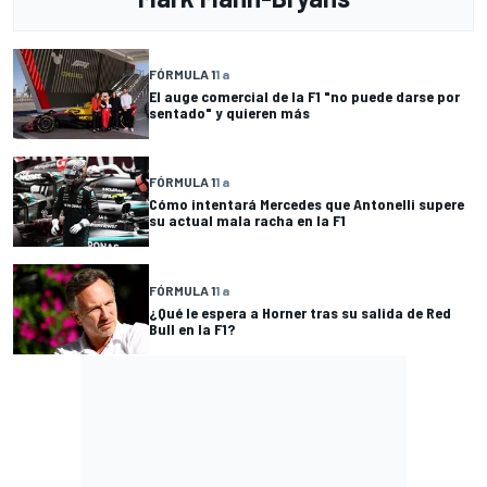
FÓRMULA 1
1 a
El auge comercial de la F1 "no puede darse por
sentado" y quieren más
FÓRMULA 1
1 a
Cómo intentará Mercedes que Antonelli supere
su actual mala racha en la F1
FÓRMULA 1
1 a
¿Qué le espera a Horner tras su salida de Red
Bull en la F1?