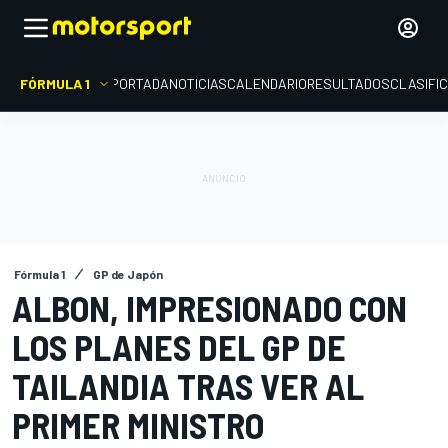
FÓRMULA 1
PORTADA
NOTICIAS
CALENDARIO
RESULTADOS
CLASIFI
Fórmula 1
GP de Japón
ALBON, IMPRESIONADO CON
LOS PLANES DEL GP DE
TAILANDIA TRAS VER AL
PRIMER MINISTRO