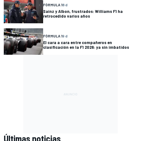
FÓRMULA 1
8 d
Sainz y Albon, frustrados: Williams F1 ha
retrocedido varios años
FÓRMULA 1
9 d
El cara a cara entre compañeros en
clasificación en la F1 2026: ya sin imbatidos
Últimas noticias