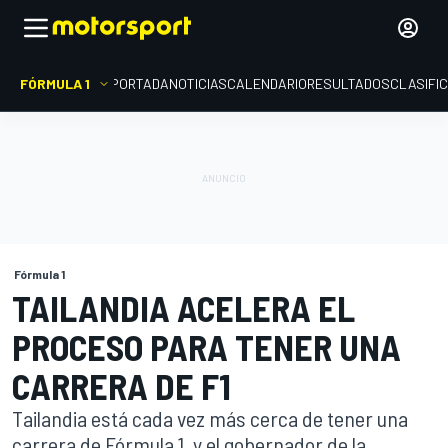
FÓRMULA 1
PORTADA
NOTICIAS
CALENDARIO
RESULTADOS
CLASIFI
Fórmula 1
TAILANDIA ACELERA EL
PROCESO PARA TENER UNA
CARRERA DE F1
Tailandia está cada vez más cerca de tener una
carrera de Fórmula 1, y el gobernador de la