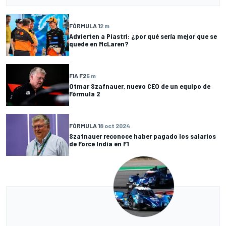
FÓRMULA 1
2 m
Advierten a Piastri: ¿por qué sería mejor que se
quede en McLaren?
FIA F2
5 m
Otmar Szafnauer, nuevo CEO de un equipo de
Fórmula 2
FÓRMULA 1
8 oct 2024
Szafnauer reconoce haber pagado los salarios
de Force India en F1