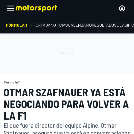
FÓRMULA 1
PORTADA
NOTICIAS
CALENDARIO
RESULTADOS
CLASIFI
Fórmula 1
OTMAR SZAFNAUER YA ESTÁ
NEGOCIANDO PARA VOLVER A
LA F1
El que fuera director del equipo Alpine, Otmar
Szafnauer, aseguró que ya está en conversaciones