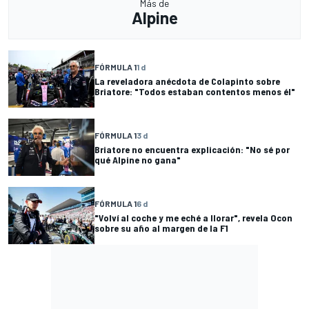
Más de
Alpine
FÓRMULA 1
1 d
La reveladora anécdota de Colapinto sobre
Briatore: "Todos estaban contentos menos él"
FÓRMULA 1
3 d
Briatore no encuentra explicación: "No sé por
qué Alpine no gana"
FÓRMULA 1
6 d
"Volví al coche y me eché a llorar", revela Ocon
sobre su año al margen de la F1