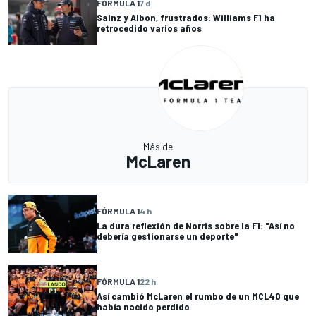
FÓRMULA 1
7 d
Sainz y Albon, frustrados: Williams F1 ha
retrocedido varios años
Más de
McLaren
FÓRMULA 1
4 h
La dura reflexión de Norris sobre la F1: "Así no
debería gestionarse un deporte"
FÓRMULA 1
22 h
Así cambió McLaren el rumbo de un MCL40 que
había nacido perdido