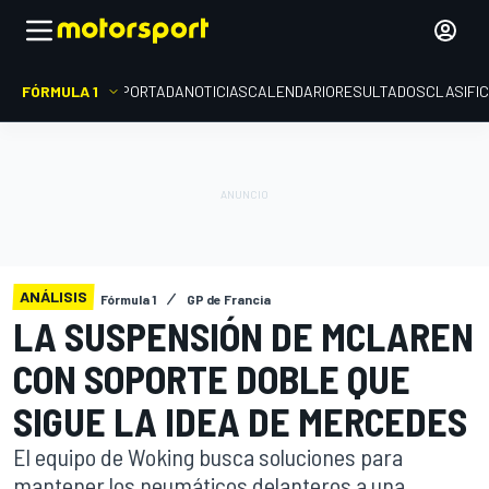
FÓRMULA 1
PORTADA
NOTICIAS
CALENDARIO
RESULTADOS
CLASIFI
ANÁLISIS
Fórmula 1
GP de Francia
LA SUSPENSIÓN DE MCLAREN
CON SOPORTE DOBLE QUE
SIGUE LA IDEA DE MERCEDES
El equipo de Woking busca soluciones para
mantener los neumáticos delanteros a una