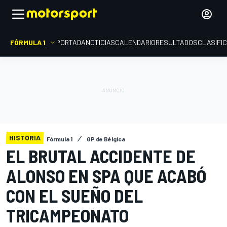
FÓRMULA 1
PORTADA
NOTICIAS
CALENDARIO
RESULTADOS
CLASIFI
HISTORIA
Fórmula 1
GP de Bélgica
EL BRUTAL ACCIDENTE DE
ALONSO EN SPA QUE ACABÓ
CON EL SUEÑO DEL
TRICAMPEONATO