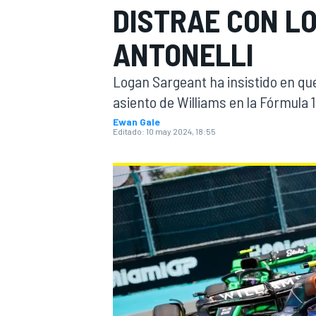
DISTRAE CON L
INDYCAR
WRC
ANTONELLI
Logan Sargeant ha insistido en que
asiento de Williams en la Fórmula 1
Ewan Gale
Editado:
10 may 2024, 18:55
WEC
FÓRMULA E