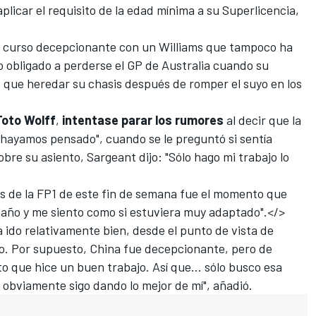
aplicar el requisito de la edad mínima a su Superlicencia
,
de curso decepcionante con un
Williams
que tampoco ha
o obligado a perderse el GP de Australia cuando su
 que heredar su chasis después de romper el suyo en los
Toto Wolff
,
intentase parar los rumores
al decir que la
 hayamos pensado", cuando se le preguntó si sentía
bre su asiento, Sargeant dijo: "Sólo hago mi trabajo lo
és de la FP1 de este fin de semana fue el momento que
año y me siento como si estuviera muy adaptado".</>
a ido relativamente bien, desde el punto de vista de
do. Por supuesto, China fue decepcionante, pero de
o que hice un buen trabajo. Así que... sólo busco esa
 obviamente sigo dando lo mejor de mí", añadió.