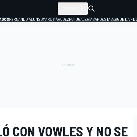
TODOS
ADOS
FERNANDO ALONSO
MARC MÁRQUEZ
FOTOGALERÍAS
APUESTAS
¡SIGUE LA F1,
P
Ó CON VOWLES Y NO SE