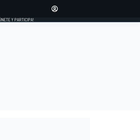
Haz que tu voz se escuche
comentando los artículos
 ÚNETE Y PARTICIPA!
INICIAR SESIÓN
EDICIÓN
ESPAÑA