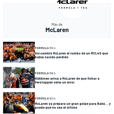
Más de
McLaren
FÓRMULA 1
15 h
Así cambió McLaren el rumbo de un MCL40 que
había nacido perdido
FÓRMULA 1
18 h
Häkkinen avisa a McLaren de que fichar a
Verstappen sería un error
FÓRMULA 1
21 h
McLaren ya prepara un gran golpe para Bakú... y
puede que no sea el último