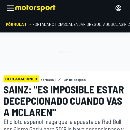
FÓRMULA 1
PORTADA
NOTICIAS
CALENDARIO
RESULTADOS
CLASIFI
DECLARACIONES
Fórmula 1
GP de Bélgica
SAINZ: "ES IMPOSIBLE ESTAR
DECEPCIONADO CUANDO VAS
A MCLAREN"
El piloto español niega que la apuesta de Red Bull
por Pierre Gasly para 2019 le haya decepcionado y