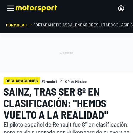
FÓRMULA 1
PORTADA
NOTICIAS
CALENDARIO
RESULTADOS
CLASIFI
DECLARACIONES
Fórmula 1
GP de México
SAINZ, TRAS SER 8º EN
CLASIFICACIÓN: "HEMOS
VUELTO A LA REALIDAD"
El piloto español de Renault fue 8º en clasificación,
pero se vio superado por Hulkenberg de nuevo y no