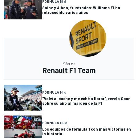
FÓRMULA 1
8 d
Sainz y Albon, frustrados: Williams F1 ha
retrocedido varios años
Más de
Renault F1 Team
FÓRMULA 1
4 d
"Volví al coche y me eché a llorar", revela Ocon
sobre su año al margen de la F1
FÓRMULA 1
10 d
Los equipos de Fórmula 1 con más victorias en
la historia