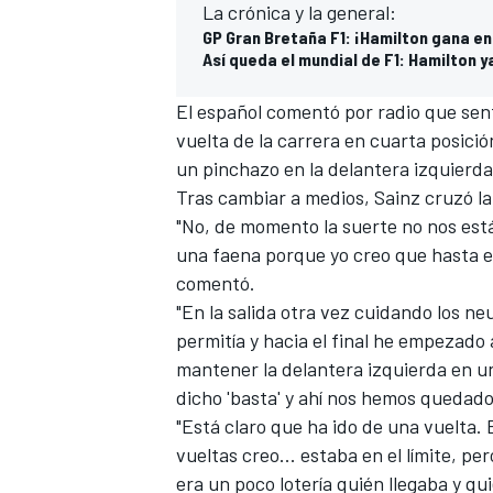
La crónica y la general:
GP Gran Bretaña F1: ¡Hamilton gana en
Así queda el mundial de F1: Hamilton 
El español comentó por radio que sen
vuelta de la carrera en cuarta posici
un pinchazo en la delantera izquierda
Tras cambiar a medios, Sainz cruzó l
"No, de momento la suerte no nos est
una faena porque yo creo que hasta e
comentó.
MÁS CATEGORÍAS
"En la salida otra vez cuidando los ne
permitía y hacia el final he empezad
mantener la delantera izquierda en u
dicho 'basta' y ahí nos hemos quedado
"Está claro que ha ido de una vuelta.
vueltas creo... estaba en el límite, pe
era un poco lotería quién llegaba y q