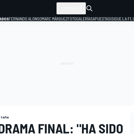
TODOS
ADOS
FERNANDO ALONSO
MARC MÁRQUEZ
FOTOGALERÍAS
APUESTAS
¡SIGUE LA F1,
P
etaña
 DRAMA FINAL: "HA SIDO