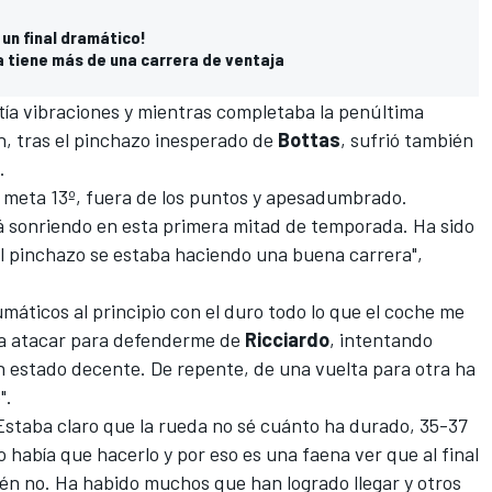
 un final dramático!
ya tiene más de una carrera de ventaja
tía vibraciones y mientras completaba la penúltima
ón, tras el pinchazo inesperado de
Bottas
, sufrió también
.
a meta 13º, fuera de los puntos y apesadumbrado.
á sonriendo en esta primera mitad de temporada. Ha sido
l pinchazo se estaba haciendo una buena carrera",
umáticos al principio con el duro todo lo que el coche me
o a atacar para defenderme de
Ricciardo
, intentando
n estado decente. De repente, de una vuelta para otra ha
".
 Estaba claro que la rueda no sé cuánto ha durado, 35-37
ro había que hacerlo y por eso es una faena ver que al final
uién no. Ha habido muchos que han logrado llegar y otros