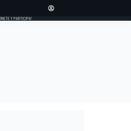
Haz que tu voz se escuche
comentando los artículos
 ÚNETE Y PARTICIPA!
INICIAR SESIÓN
EDICIÓN
ESPAÑA