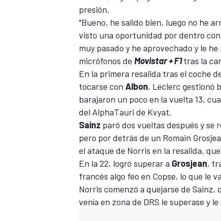
presión.
"Bueno, he salido bien, luego no he ar
visto una oportunidad por dentro con 
muy pasado y he aprovechado y le he p
micrófonos de
Movistar + F1
tras la ca
En la primera resalida tras el coche 
tocarse con
Albon
, Leclerc gestionó 
barajaron un poco en la vuelta 13, c
del AlphaTauri de Kvyat.
Sainz
paró dos vueltas después y se r
pero por detrás de un Romain Grosjea
el ataque de Norris en la resalida, qu
En la 22, logró superar a
Grosjean
, t
francés algo feo en Copse, lo que le va
Norris comenzó a quejarse de Sainz, 
venía en zona de DRS le superase y le