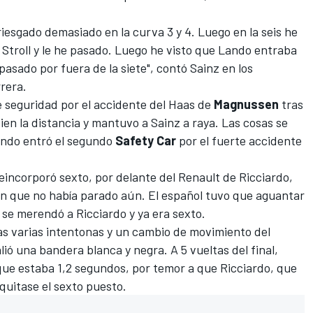
riesgado demasiado en la curva 3 y 4. Luego en la seis he
Stroll y le he pasado. Luego he visto que Lando entraba
asado por fuera de la siete", contó Sainz en los
rrera.
de seguridad por el accidente del Haas de
Magnussen
tras
bien la distancia y mantuvo a
Sainz
a raya. Las cosas se
uando entró el segundo
Safety Car
por el fuerte accidente
eincorporó sexto, por delante del
Renault
de Ricciardo,
n que no había parado aún. El español tuvo que aguantar
e se merendó a Ricciardo y ya era sexto.
ras varias intentonas y un cambio de movimiento del
lió una bandera blanca y negra. A 5 vueltas del final,
que estaba 1,2 segundos, por temor a que Ricciardo, que
 quitase el sexto puesto.