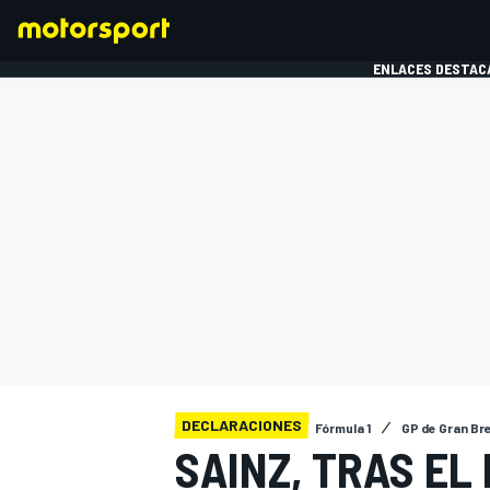
ENLACES DESTAC
FÓRMULA 1
MOTOG
DECLARACIONES
Fórmula 1
GP de Gran Br
SAINZ, TRAS EL