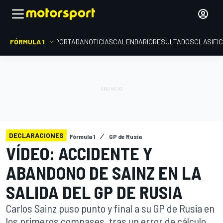
FÓRMULA 1
PORTADA
NOTICIAS
CALENDARIO
RESULTADOS
CLASIFI
DECLARACIONES
Fórmula 1
GP de Rusia
VÍDEO: ACCIDENTE Y
ABANDONO DE SAINZ EN LA
SALIDA DEL GP DE RUSIA
Carlos Sainz puso punto y final a su GP de Rusia en
los primeros compases, tras un error de cálculo