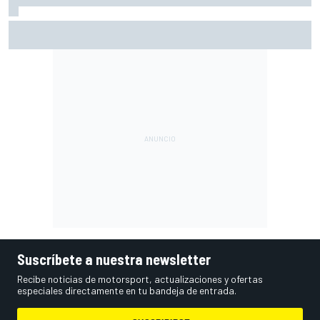
Vowles revela los problemas de Williams con el límite de
costes de la F1
Suscríbete a nuestra newsletter
Recibe noticias de motorsport, actualizaciones y ofertas
especiales directamente en tu bandeja de entrada.