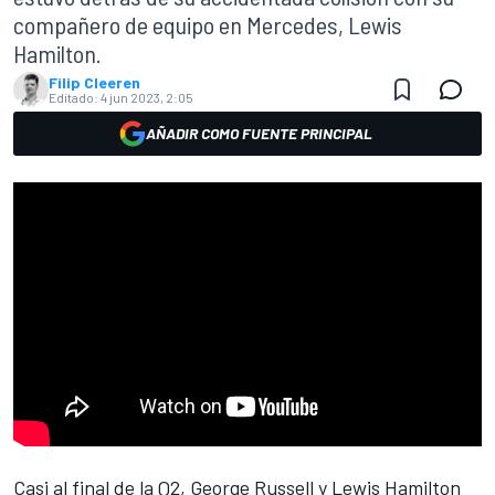
compañero de equipo en Mercedes, Lewis
Hamilton.
Filip Cleeren
Editado:
4 jun 2023, 2:05
AÑADIR COMO FUENTE PRINCIPAL
Casi al final de la Q2,
George Russell
y
Lewis Hamilton