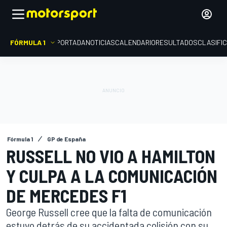
FÓRMULA 1
PORTADA
NOTICIAS
CALENDARIO
RESULTADOS
CLASIFI
Fórmula 1
GP de España
RUSSELL NO VIO A HAMILTON
Y CULPA A LA COMUNICACIÓN
DE MERCEDES F1
George Russell cree que la falta de comunicación
estuvo detrás de su accidentada colisión con su