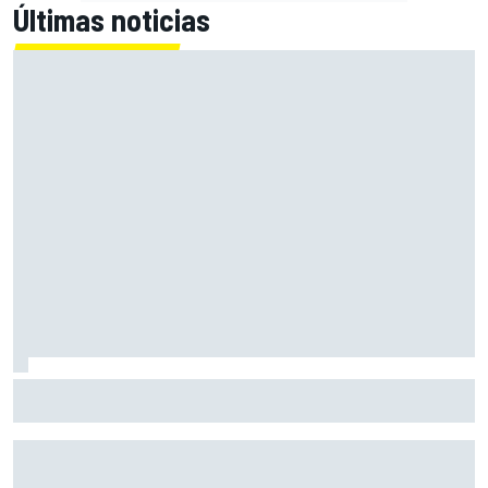
Últimas noticias
Alex Márquez: "Ganar a las Aprilia será imposible. Sin la
caída de Raúl, habrían terminado top 4"