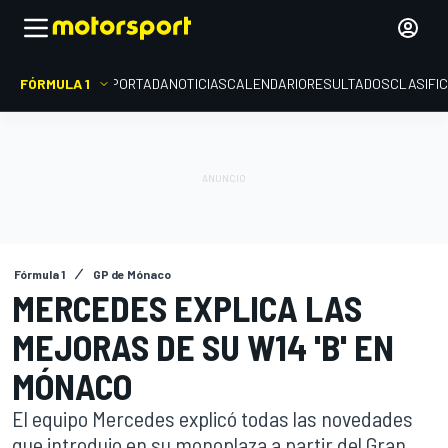
FÓRMULA 1
PORTADA
NOTICIAS
CALENDARIO
RESULTADOS
CLASIFI
Fórmula 1
GP de Mónaco
MERCEDES EXPLICA LAS
MEJORAS DE SU W14 'B' EN
MÓNACO
El equipo Mercedes explicó todas las novedades
que introdujo en su monoplaza a partir del Gran