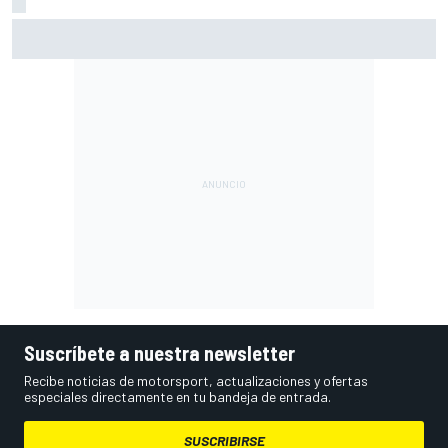
Martín: "Bezzecchi me ha impresionado por cómo está"
Suscríbete a nuestra newsletter
Recibe noticias de motorsport, actualizaciones y ofertas
especiales directamente en tu bandeja de entrada.
SUSCRIBIRSE