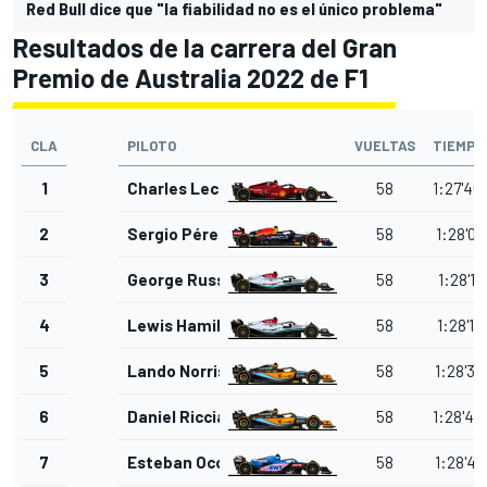
Red Bull dice que "la fiabilidad no es el único problema"
Resultados de la carrera del Gran
Premio de Australia 2022 de F1
CLA
PILOTO
VUELTAS
TIEMPO
1
Charles Leclerc
58
1:27'46
2
Sergio Pérez
58
1:28'07
3
George Russell
58
1:28'12
4
Lewis Hamilton
58
1:28'15
5
Lando Norris
58
1:28'39
6
Daniel Ricciardo
58
1:28'40
7
Esteban Ocon
58
1:28'48