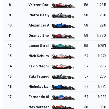
8
Valtteri Bottas
58
1:28'54
9
Pierre Gasly
58
1:29'02
10
Alexander Albon
58
1:29'05
11
Guanyu Zhou
58
1:29'08
12
Lance Stroll
58
1:29'15
13
Mick Schumacher
57
1:27'48
14
Kevin Magnussen
57
1:27'50
15
Yuki Tsunoda
57
1:27'52
16
Nicholas Latifi
57
1:27'57
17
Fernando Alonso
57
1:28'17
Max Verstappen
38
1:00'05