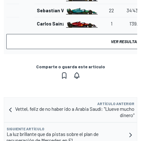
Sebastian Vettel
22
34'43.
Carlos Sainz Jr.
1
1'39.0
VER RESULTAD
Comparte o guarda este artículo
ARTÍCULO ANTERIOR
Vettel, feliz de no haber ido a Arabia Saudí: "Llueve mucho
dinero"
SIGUIENTE ARTÍCULO
La luz brillante que da pistas sobre el plan de
recuperación de Mercedes en F1