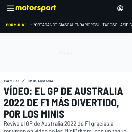
FÓRMULA 1
PORTADA
NOTICIAS
CALENDARIO
RESULTADOS
CLASIFI
Fórmula 1
GP de Australia
VÍDEO: EL GP DE AUSTRALIA
2022 DE F1 MÁS DIVERTIDO,
POR LOS MINIS
Revive el GP de Australia 2022 de F1 gracias al
resumen en vídeo de los MiniDrivers, con un toque