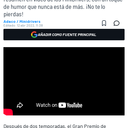
de humor que nunca está de más. ¡No te lo
pierdas!
Adaco / Minidrivers
Editado:
12 abr 2022, 11:38
AÑADIR COMO FUENTE PRINCIPAL
Después de dos temporadas, el
Gran Premio de