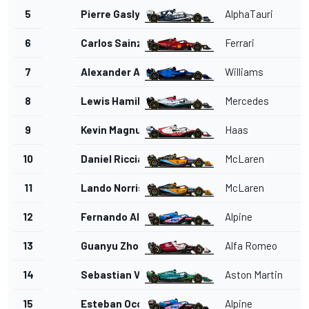
5
Pierre Gasly
AlphaTauri
6
Carlos Sainz Jr.
Ferrari
7
Alexander Albon
Williams
8
Lewis Hamilton
Mercedes
9
Kevin Magnussen
Haas
10
Daniel Ricciardo
McLaren
11
Lando Norris
McLaren
12
Fernando Alonso
Alpine
13
Guanyu Zhou
Alfa Romeo
14
Sebastian Vettel
Aston Martin
15
Esteban Ocon
Alpine