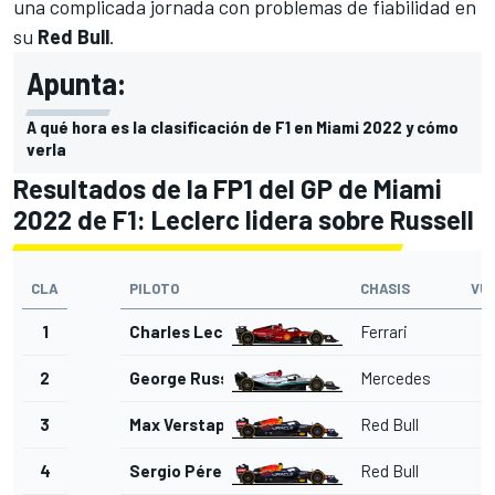
una complicada jornada con problemas de fiabilidad en
su
Red Bull
.
Apunta:
A qué hora es la clasificación de F1 en Miami 2022 y cómo
verla
Resultados de la FP1 del GP de Miami
2022 de F1: Leclerc lidera sobre Russell
CLA
PILOTO
CHASIS
VU
1
Charles Leclerc
Ferrari
2
George Russell
Mercedes
3
Max Verstappen
Red Bull
4
Sergio Pérez
Red Bull