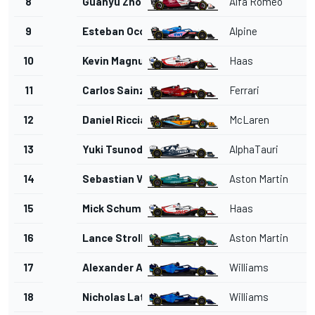
8
Guanyu Zhou
Alfa Romeo
9
Esteban Ocon
Alpine
10
Kevin Magnussen
Haas
11
Carlos Sainz Jr.
Ferrari
12
Daniel Ricciardo
McLaren
13
Yuki Tsunoda
AlphaTauri
14
Sebastian Vettel
Aston Martin
15
Mick Schumacher
Haas
16
Lance Stroll
Aston Martin
17
Alexander Albon
Williams
18
Nicholas Latifi
Williams