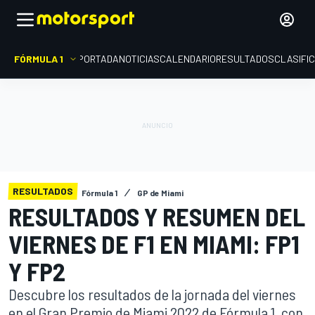
FÓRMULA 1
PORTADA
NOTICIAS
CALENDARIO
RESULTADOS
CLASIFI
RESULTADOS
Fórmula 1
GP de Miami
RESULTADOS Y RESUMEN DEL
VIERNES DE F1 EN MIAMI: FP1
Y FP2
Descubre los resultados de la jornada del viernes
en el Gran Premio de Miami 2022 de Fórmula 1, con