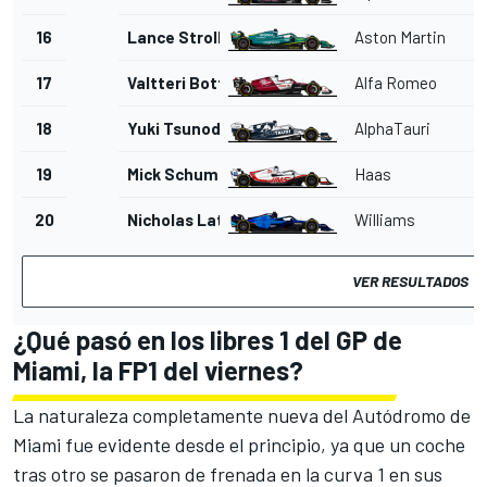
16
Lance Stroll
Aston Martin
17
Valtteri Bottas
Alfa Romeo
18
Yuki Tsunoda
AlphaTauri
19
Mick Schumacher
Haas
20
Nicholas Latifi
Williams
VER RESULTADOS
¿Qué pasó en los libres 1 del GP de
Miami, la FP1 del viernes?
La naturaleza completamente nueva del Autódromo de
Miami fue evidente desde el principio, ya que un coche
tras otro se pasaron de frenada en la curva 1 en sus