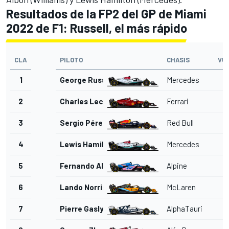
Resultados de la FP2 del GP de Miami
2022 de F1: Russell, el más rápido
CLA
PILOTO
CHASIS
VU
1
George Russell
Mercedes
2
Charles Leclerc
Ferrari
3
Sergio Pérez
Red Bull
4
Lewis Hamilton
Mercedes
5
Fernando Alonso
Alpine
6
Lando Norris
McLaren
7
Pierre Gasly
AlphaTauri