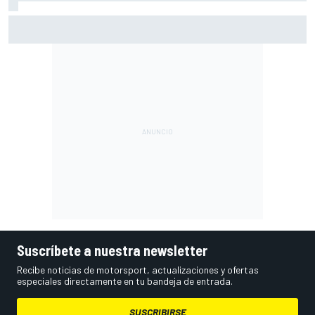
A qué hora es el viernes de MotoGP en Silverstone (FP1 y
Práctica) y cómo verlo
Suscríbete a nuestra newsletter
Recibe noticias de motorsport, actualizaciones y ofertas
especiales directamente en tu bandeja de entrada.
SUSCRIBIRSE