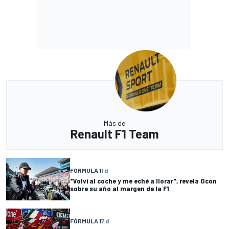
Más de
Renault F1 Team
FÓRMULA 1
1 d
"Volví al coche y me eché a llorar", revela Ocon
sobre su año al margen de la F1
FÓRMULA 1
7 d