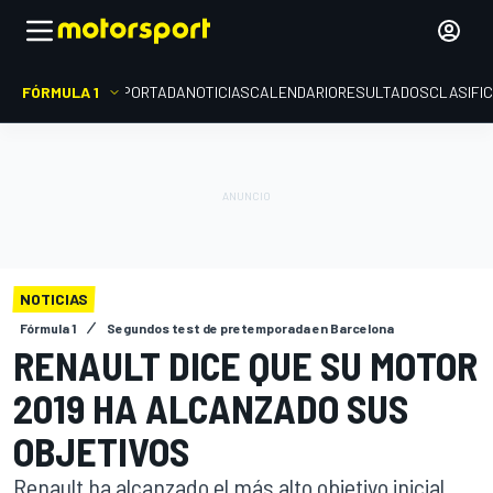
FÓRMULA 1
PORTADA
NOTICIAS
CALENDARIO
RESULTADOS
CLASIFI
NOTICIAS
Fórmula 1
Segundos test de pretemporada en Barcelona
RENAULT DICE QUE SU MOTOR
2019 HA ALCANZADO SUS
OBJETIVOS
Renault ha alcanzado el más alto objetivo inicial