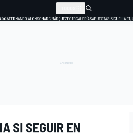
TODOS
ADOS
FERNANDO ALONSO
MARC MÁRQUEZ
FOTOGALERÍAS
APUESTAS
¡SIGUE LA F1,
P
A SI SEGUIR EN