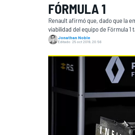
FÓRMULA 1
INDYCAR
WRC
Renault afirmó que, dado que la e
viabilidad del equipo de Fórmula 1 
Jonathan Noble
Editado:
25 oct 2019, 20:56
WEC
FÓRMULA E