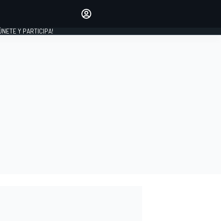
Haz que tu voz se escuche
comentando los artículos
 ÚNETE Y PARTICIPA!
INICIAR SESIÓN
EDICIÓN
ESPAÑA