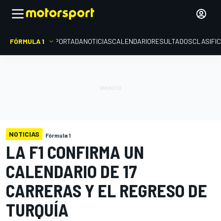
FÓRMULA 1
PORTADA
NOTICIAS
CALENDARIO
RESULTADOS
CLASIFI
NOTICIAS
Fórmula 1
LA F1 CONFIRMA UN
CALENDARIO DE 17
CARRERAS Y EL REGRESO DE
TURQUÍA