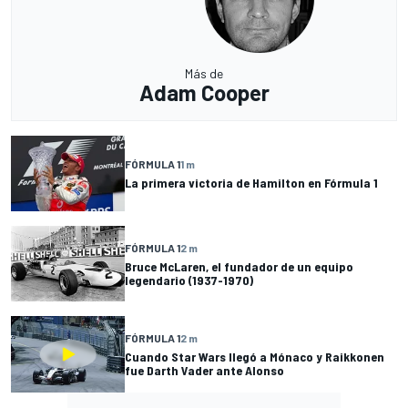
Más de
Adam Cooper
FÓRMULA 1
1 m
La primera victoria de Hamilton en Fórmula 1
FÓRMULA 1
2 m
Bruce McLaren, el fundador de un equipo
legendario (1937-1970)
FÓRMULA 1
2 m
Cuando Star Wars llegó a Mónaco y Raikkonen
fue Darth Vader ante Alonso