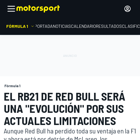
FÓRMULA 1
PORTADA
NOTICIAS
CALENDARIO
RESULTADOS
CLASIFI
Fórmula 1
EL RB21 DE RED BULL SERÁ
UNA "EVOLUCIÓN" POR SUS
ACTUALES LIMITACIONES
Aunque Red Bull ha perdido toda su ventaja en la F1
y ahora está por detrás de McLaren, los