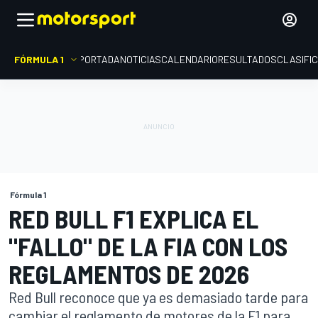
FÓRMULA 1
PORTADA
NOTICIAS
CALENDARIO
RESULTADOS
CLASIFI
Fórmula 1
RED BULL F1 EXPLICA EL
"FALLO" DE LA FIA CON LOS
REGLAMENTOS DE 2026
Red Bull reconoce que ya es demasiado tarde para
cambiar el reglamento de motores de la F1 para