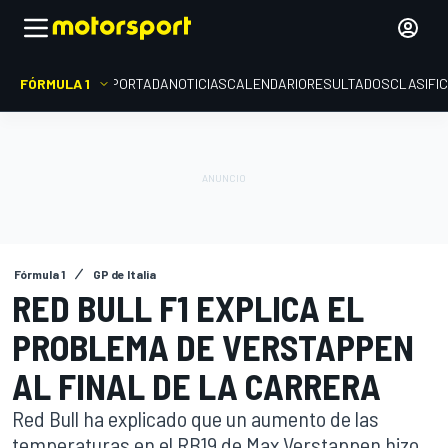
FÓRMULA 1
PORTADA
NOTICIAS
CALENDARIO
RESULTADOS
CLASIFI
Fórmula 1
GP de Italia
RED BULL F1 EXPLICA EL
PROBLEMA DE VERSTAPPEN
AL FINAL DE LA CARRERA
Red Bull ha explicado que un aumento de las
temperaturas en el RB19 de Max Verstappen hizo